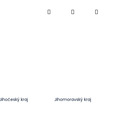
Hledat
Přihlášení
Nákupní
O nás
Kontakt
košík
Jihočeský kraj
Jihomoravský kraj