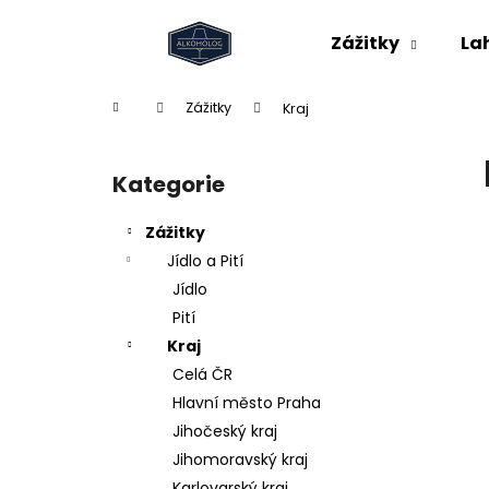
K
Přejít
na
o
Zážitky
La
obsah
Zpět
Zpět
š
do
do
í
Domů
Zážitky
Kraj
k
obchodu
obchodu
P
o
Kategorie
Přeskočit
s
kategorie
t
Zážitky
r
Jídlo a Pití
a
Jídlo
n
Pití
n
Kraj
í
Celá ČR
p
Hlavní město Praha
a
Jihočeský kraj
n
Jihomoravský kraj
e
Karlovarský kraj