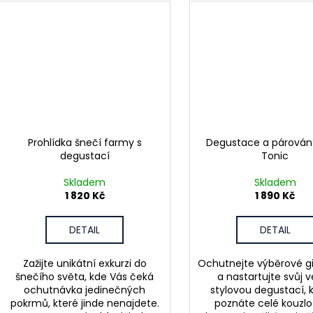
Prohlídka šnečí farmy s
Degustace a párování
degustací
Tonic
Skladem
Skladem
1 820 Kč
1 890 Kč
DETAIL
DETAIL
Zažijte unikátní exkurzi do
Ochutnejte výběrové gi
šnečího světa, kde Vás čeká
a nastartujte svůj 
ochutnávka jedinečných
stylovou degustací, 
pokrmů, které jinde nenajdete.
poznáte celé kouzlo