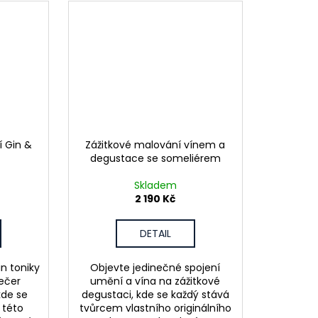
 Gin &
Zážitkové malování vínem a
degustace se someliérem
Skladem
2 190 Kč
DETAIL
n toniky
Objevte jedinečné spojení
večer
umění a vína na zážitkové
kde se
degustaci, kde se každý stává
 této
tvůrcem vlastního originálního