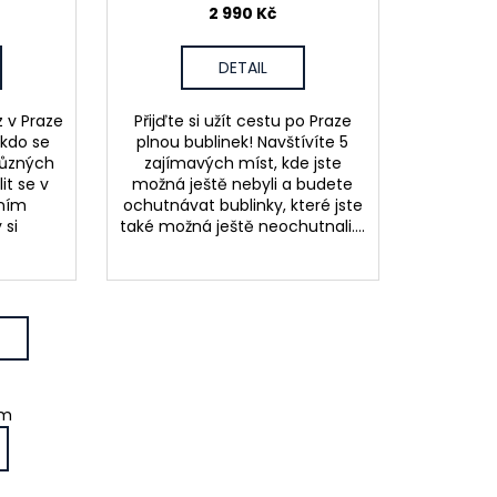
2 990 Kč
DETAIL
 v Praze
Přijďte si užít cestu po Praze
 kdo se
plnou bublinek! Navštívíte 5
různých
zajímavých míst, kde jste
it se v
možná ještě nebyli a budete
ením
ochutnávat bublinky, které jste
 si
také možná ještě neochutnali....
em