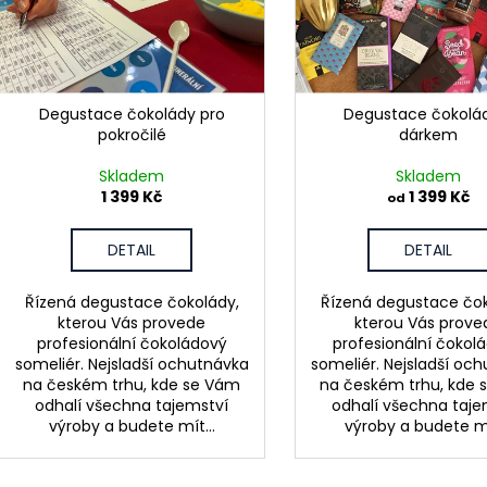
s
o
p
d
r
u
o
k
d
Degustace čokolády pro
Degustace čokolá
t
pokročilé
dárkem
u
ů
k
Skladem
Skladem
t
1 399 Kč
1 399 Kč
od
ů
DETAIL
DETAIL
Řízená degustace čokolády,
Řízená degustace čok
kterou Vás provede
kterou Vás prove
profesionální čokoládový
profesionální čokol
someliér. Nejsladší ochutnávka
someliér. Nejsladší oc
na českém trhu, kde se Vám
na českém trhu, kde 
odhalí všechna tajemství
odhalí všechna taje
výroby a budete mít...
výroby a budete mí