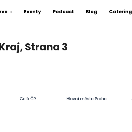
hve
Eventy
Podcast
Blog
Catering
Co potřebujete najít?
Kraj
, Strana 3
HLEDAT
Doporučujeme
Celá ČR
Hlavní město Praha