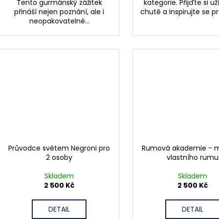
Tento gurmánský zážitek
kategorie. Přijďte si u
přináší nejen poznání, ale i
chutě a inspirujte se pro
neopakovatelné...
Průvodce světem Negroni pro
Rumová akademie - m
2 osoby
vlastního rumu
Skladem
Skladem
2 500 Kč
2 500 Kč
DETAIL
DETAIL