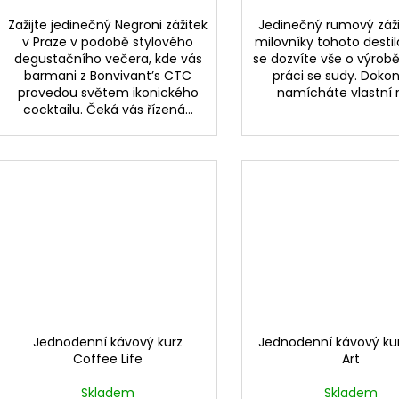
Zažijte jedinečný Negroni zážitek
Jedinečný rumový záži
v Praze v podobě stylového
milovníky tohoto destil
degustačního večera, kde vás
se dozvíte vše o výrob
barmani z Bonvivant’s CTC
práci se sudy. Dokon
provedou světem ikonického
namícháte vlastní 
cocktailu. Čeká vás řízená...
Jednodenní kávový kurz
Jednodenní kávový kur
Coffee Life
Art
Skladem
Skladem