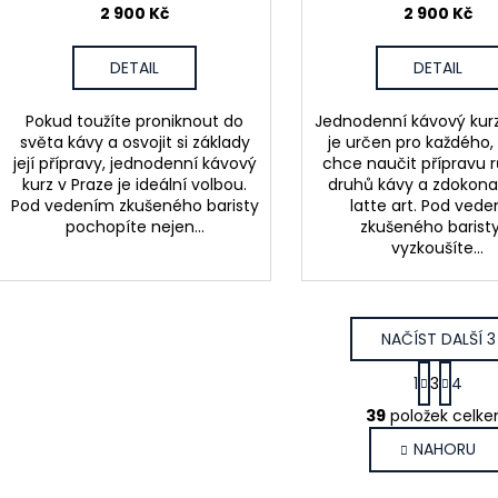
2 900 Kč
2 900 Kč
DETAIL
DETAIL
Pokud toužíte proniknout do
Jednodenní kávový kurz
světa kávy a osvojit si základy
je určen pro každého,
její přípravy, jednodenní kávový
chce naučit přípravu 
kurz v Praze je ideální volbou.
druhů kávy a zdokonal
Pod vedením zkušeného baristy
latte art. Pod ved
pochopíte nejen...
zkušeného baristy
vyzkoušíte...
NAČÍST DALŠÍ 3
S
1
3
4
t
O
r
39
položek celk
v
á
NAHORU
l
n
k
á
o