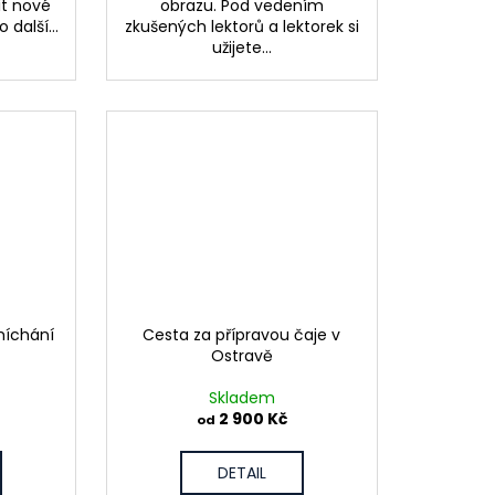
žít nové
obrazu. Pod vedením
 další...
zkušených lektorů a lektorek si
užijete...
íchání
Cesta za přípravou čaje v
Ostravě
Skladem
2 900 Kč
od
DETAIL