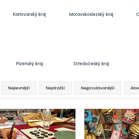
Karlovarský kraj
Moravskoslezský kraj
O
Plzeňský kraj
Středočeský kraj
Ř
a
Nejlevnější
Nejdražší
Nejprodávanější
Abe
z
e
V
n
ý
í
p
p
i
r