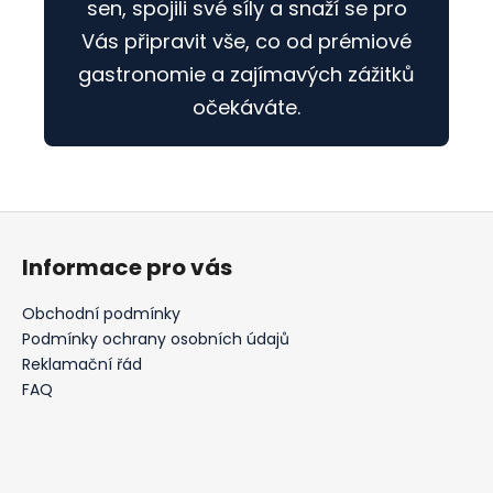
sen, spojili své síly a snaží se pro
Vás připravit vše, co od prémiové
gastronomie a zajímavých zážitků
očekáváte.
Z
á
Informace pro vás
p
a
Obchodní podmínky
t
Podmínky ochrany osobních údajů
í
Reklamační řád
FAQ