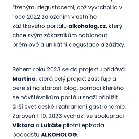
č
řízenými degustacemi, což vyvrcholilo v
u
j
roce 2022 založením vlastního
e
zážitkového portálu
alkoholog.cz
, který
m
e
chce svým zákazníkům nabídnout
prémiové a unikátní degustace a zážitky.
Během roku 2023 se do projektu přidává
Martina
, která celý projekt zaštiťuje a
bere si na starosti blog, pomocí kterého
se návštěvníkům portálu snaží přiblížit
širší svět české i zahraniční gastronomie.
Zároveň 1. 10. 2023 vychází ve spolupráci
Viktora
a
Lukáše
pilotní epizoda
podcastu
ALKOHOLOG
.