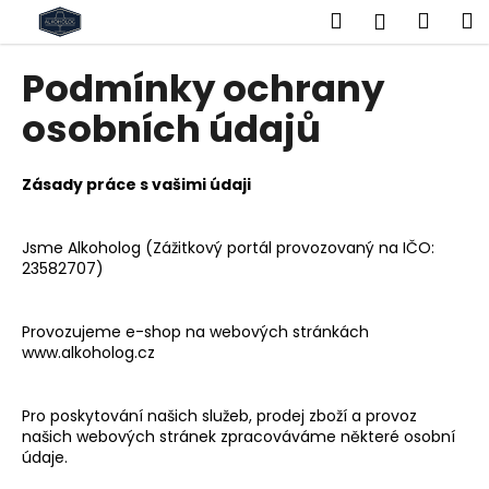
K
Přejít
Hledat
Náku
M
Přihlášen
na
o
obsah
Zpět
Zpět
košík
š
Podmínky ochrany
í
C
osobních údajů
k
o
p
Zásady práce s vašimi údaji
o
t
Jsme Alkoholog (Zážitkový portál provozovaný na IČO:
ř
23582707)
e
b
Provozujeme e-shop na webových stránkách
u
www.alkoholog.cz
j
e
Pro poskytování
našich služeb, prodej zboží
a provoz
t
našich webových stránek zpracováváme některé osobní
e
údaje.
n