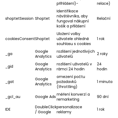
přihlášení)-
relace)
Identifikace
návštěvníka, aby
shoptetSession
Shoptet
Relační
fungoval nákupní
košík a přilášení
Uložení volby
cookiesConsent
Shoptet
uživatele ohledně
1 rok
souhlasu s cookies
Google
rozlišení jednotlivých
_ga
2 roky
Analytics
uživatelů
Google
rozlišení uživatelů v
24
_gid
Analytics
rámci 24 hodin
hodin
omezení počtu
Google
_gat
požadavků
1 minuta
Analytics
(throttling)
měření konverzí a
_gcl_au
Google Ads
90 dní
remarketing
DoubleClick
personalizace
IDE
1 rok
/ Google
reklamy