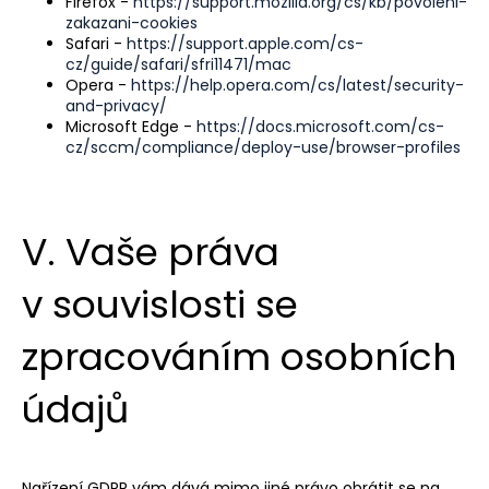
Firefox -
https://support.mozilla.org/cs/kb/povoleni-
zakazani-cookies
Safari -
https://support.apple.com/cs-
cz/guide/safari/sfri11471/mac
Opera -
https://help.opera.com/cs/latest/security-
and-privacy/
Microsoft Edge -
https://docs.microsoft.com/cs-
cz/sccm/compliance/deploy-use/browser-profiles
V. Vaše práva
v souvislosti se
zpracováním osobních
údajů
Nařízení GDPR vám dává mimo jiné právo obrátit se na