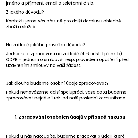
č
jméno a příjmení, email a telefonní číslo.
u
Z jakého důvodu?
j
e
Kontaktujeme vás přes ně pro další domluvu ohledně
zboží a služeb
.
m
e
Na základě jakého právního důvodu?
Jedná se o zpracování na základě čl. 6 odst. 1 písm. b)
GDPR – jednání o smlouvě, resp. provedení opatření před
uzavřením smlouvy na vaši žádost.
Jak dlouho budeme osobní údaje zpracovávat?
Pokud nenavážeme další spolupráci, vaše data budeme
zpracovávat nejdéle
1 rok.
od naší poslední komunikace.
Zpracování osobních údajů v případě nákupu
Pokud u nás nakoupíte, budeme pracovat s údaji, které