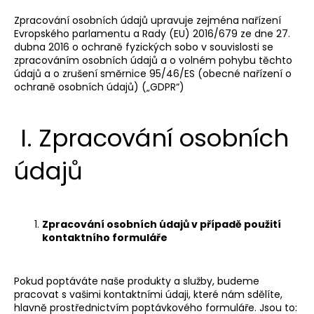
a
Zpracování osobních údajů upravuje zejména nařízení
j
Evropského parlamentu a Rady (EU) 2016/679 ze dne 27.
dubna 2016 o ochraně fyzických sobo v souvislosti se
í
zpracováním osobních údajů a o volném pohybu těchto
t
údajů a o zrušení směrnice 95/46/ES (obecné nařízení o
?
ochraně osobních údajů) („GDPR“)
I.
Zpracování osobních
údajů
HLEDAT
D
Zpracování osobních údajů v případě použití
o
kontaktního formuláře
p
o
Pokud poptáváte naše produkty a služby, budeme
r
pracovat s vašimi kontaktními údaji, které nám sdělíte,
u
hlavně prostřednictvím poptávkového formuláře. Jsou to: