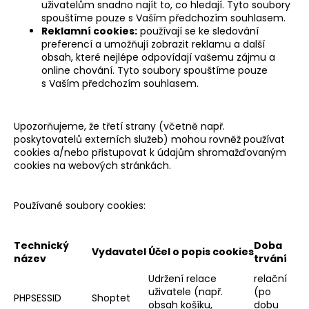
uživatelům snadno najít to, co hledají. Tyto soubory
spouštíme pouze s Vaším předchozím souhlasem.
Reklamní cookies:
používají se ke sledování
preferencí a umožňují zobrazit reklamu a další
obsah, které nejlépe odpovídají vašemu zájmu a
online chování. Tyto soubory spouštíme pouze
s Vaším předchozím souhlasem.
Upozorňujeme, že třetí strany (včetně např.
poskytovatelů externích služeb) mohou rovněž používat
cookies a/nebo přistupovat k údajům shromažďovaným
cookies na webových stránkách.
Používané soubory cookies:
Technický
Doba
Vydavatel
Účel o popis cookies
název
trvání
Udržení relace
relační
uživatele (např.
(po
PHPSESSID
Shoptet
obsah košíku,
dobu