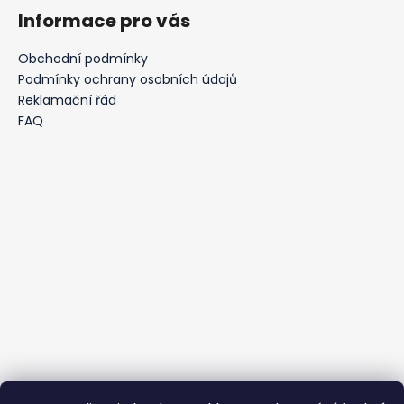
á
Informace pro vás
p
a
Obchodní podmínky
t
Podmínky ochrany osobních údajů
í
Reklamační řád
FAQ