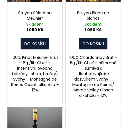
d
r
a
u
o
j
Bruyen Sélection
Bruyen Blanc de
k
Meunier
blancs
d
í
Skladem
Skladem
t
u
t
1 050 Kč
1 090 Kč
ů
k
?
t
DO KOŠÍKU
DO KOŠÍKU
ů
100% Pinot Meunier Brut
100% Chardonnay Brut –
– 6g /litr Chuť –
5g /litr Chuť – příjemně
HLEDAT
intenzivní ovocná
šumivá s
(citróny, jablka, hrušky)
dlouhotrvajícím
Svahy – Montagne de
dozvukem Svahy –
Reims Obsah alkoholu –
Montagne de Reims/
12%
Marne Valley Obsah
D
alkoholu – 12%
o
p
o
r
u