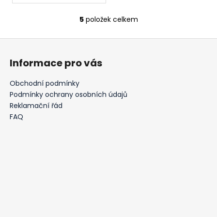
5
položek celkem
O
v
Z
l
á
á
Informace pro vás
d
p
a
a
Obchodní podmínky
c
t
Podmínky ochrany osobních údajů
í
í
Reklamační řád
p
FAQ
r
v
k
y
v
ý
p
i
s
u