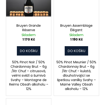
č
u
j
e
m
e
Bruyen Grande
Bruyen Assemblage
Réserve
Élégant
Skladem
Skladem
1 170 Kč
1 190 Kč
DO KOŠÍKU
DO KOŠÍKU
50% Pinot Noir / 50%
50% Pinot Meunier / 50%
Chardonnay Brut – 6g
Chardonnay Brut – 6g
/litr Chuť – citrusová,
/litr Chuť – kulatá,
velmi svěží a šumivá
dlouhotrvající se
Svahy – Montagne de
špetkou vanilky Svahy –
Reims Obsah alkoholu –
Marne Valley Obsah
12%
alkoholu – 12%