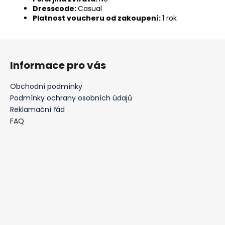
Dresscode:
Casual
Platnost voucheru od zakoupení:
1 rok
Z
á
Informace pro vás
p
a
Obchodní podmínky
t
Podmínky ochrany osobních údajů
í
Reklamační řád
FAQ