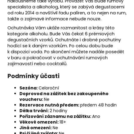
nakousneme také výrobu. Provázet Vás bude rumový
specialista a alkoholog, který se zabývá degustacemi
od roku 2014 a navštívil řadu palíren, a to nejen na rum,
takže o zajímavé informace nebude nouze.
Ochutnávka Vám ukáže rozmanitost a krásy této
kategorie alkoholu. Bude Vás čekat 6 prémiových
degustačních vzorků. Ochutnáte i drobné pochutiny
hodící se k daným vzorkům. Po celou dobu bude
k dispozici voda. Po skončení můžete nadále posedět
v baru a pokračovat v ochutnávání rumových
zajímavostí nebo cocktailů.
Podmínky účasti
Sezóna:
Celoroční
Doprovod na zážitek bez zakoupeného
voucheru:
Ne
Rezervace nutná předem:
předem 48 hodin
Délka trvání:
2 hodiny
Pořizování záznamu na zážitku:
Ano
Věkové omezení:
18+
Jiná omezení:
Ne
Psi či jiná zvířata:
Ne