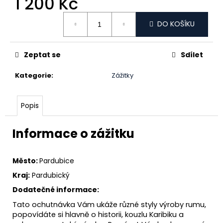
1 200 Kč
č
u
Měrná
j
DO KOŠÍKU
cena:
e
m
e
Zeptat se
Sdílet
Kategorie
:
Zážitky
Popis
Informace o zážitku
Město:
Pardubice
Kraj:
Pardubický
Dodatečné informace:
Tato ochutnávka Vám ukáže různé styly výroby rumu,
popovídáte si hlavně o historii, kouzlu Karibiku a