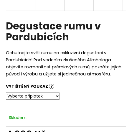
a
j
í
Degustace rumu v
t
Pardubicích
?
Ochutnejte svět rumu na exkluzivní degustaci v
Pardubicích! Pod vedením zkušeného Alkohologa
objevíte rozmanitost prémiových rumů, poznáte jejich
HLEDAT
původ i výrobu a užijete si jedinečnou atmosféru.
VYTIŠTĚNÝ POUKAZ
?
D
o
p
o
Skladem
r
u