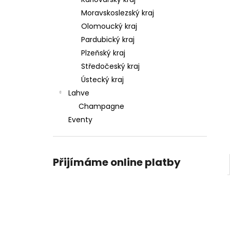
l
Moravskoslezský kraj
Olomoucký kraj
Pardubický kraj
Plzeňský kraj
Středočeský kraj
Ústecký kraj
Lahve
Champagne
Eventy
Přijímáme online platby