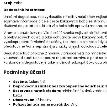
Kraj:
Praha
Dodatečné informace:
Unikátní degustace, kde vyzkoušíte několik vzorků těch nejlep
zajímavé informace o celé cestě kakaových bobů ze stromu 
zkušená degustátorka
, která ví o čokoládě opravdu mnoho, od
V rámci ochutnávky na Vás čeká 12 vzorků nejkvalitnějších 
a přebytečných cukrů a také ochutnáte pravý kakaový bob. Če
vysokoprocentní mléčné čokolády, fair trade a bio čokolády. 
představíme Vám nejznámější značky a jejich čokolády z cel
Degustace trvá přibližně 2 hodiny, v případě většího množstv
voucheru si stačí udělat pouze registraci termínu a poté se jen
Po skončení degustace je také možnost zakoupit čokoládu př
Podmínky účasti
Sezóna:
Celoroční
Doprovod na zážitek bez zakoupeného voucheru:
N
Rezervace nutná předem:
minimálně 14 dnů, změna 
kurzu
Délka trvání:
2 hodiny
Pořizování záznamu na zážitku:
Ano