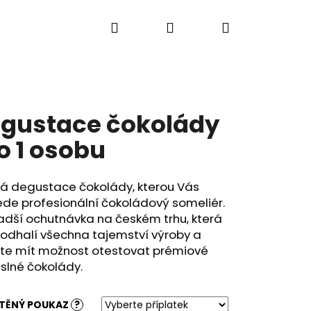
Hledat
Přihlášení
Nákupní
O nás
Kontakt
košík
gustace čokolády
o 1 osobu
ná degustace čokolády, kterou Vás
de profesionální čokoládový someliér.
adší ochutnávka na českém trhu, která
odhalí všechna tajemství výroby a
te mít možnost otestovat prémiové
slné čokolády.
ŠTĚNÝ POUKAZ
?