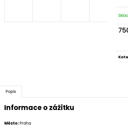
Skl
75
Měr
cena
Kate
Popis
Informace o zážitku
Město:
Praha