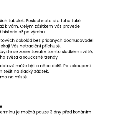
ších tabulek. Poslechnete si u toho také
až k Vám. Celým zážitkem Vás provede
 historie až po výrobu.
světových čokolád bez přidaných dochucovadel
kají Vás netradiční příchutě,
Abyste se zorientovali v tomto sladkém světě,
ého světa a současné trendy.
í dotazů může být o něco delší. Po zakoupení
 těšit na sladký zážitek.
ímo na místě.
e
termínu je možná pouze 3 dny před konáním