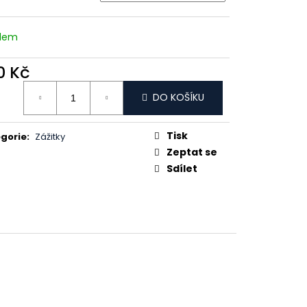
adem
0 Kč
ná
DO KOŠÍKU
:
Tisk
gorie
:
Zážitky
Zeptat se
Sdílet