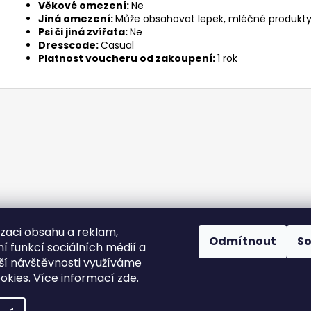
Věkové omezení:
Ne
Jiná omezení:
Může obsahovat lepek, mléčné produkty,
Psi či jiná zvířata:
Ne
Dresscode:
Casual
Platnost voucheru od zakoupení:
1 rok
izaci obsahu a reklam,
Odmítnout
S
í funkcí sociálních médií a
ší návštěvnosti využíváme
okies. Více informací
zde
.
azena.
Upravit nastavení cookies