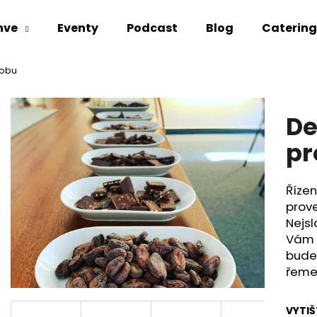
hve
Eventy
Podcast
Blog
Catering
sobu
Co potřebujete najít?
De
HLEDAT
pr
Říze
Doporučujeme
prove
Nejsl
Vám 
bude
řeme
VYTI