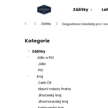
K
Přejít
na
o
Zážitky
La
obsah
Zpět
Zpět
š
do
do
í
Domů
Zážitky
Degustace čokolády pro 1 o
k
obchodu
obchodu
P
o
Kategorie
Přeskočit
s
kategorie
t
Zážitky
r
Jídlo a Pití
a
Jídlo
n
Pití
n
Kraj
í
Celá ČR
p
Hlavní město Praha
a
Jihočeský kraj
n
Jihomoravský kraj
e
Karlovarský kraj