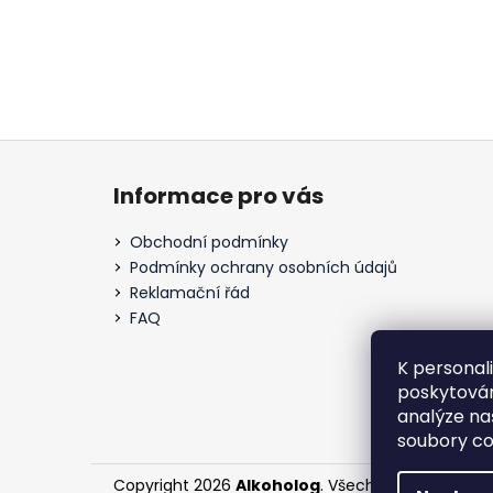
Z
á
Informace pro vás
p
a
Obchodní podmínky
t
Podmínky ochrany osobních údajů
í
Reklamační řád
FAQ
K personal
poskytován
analýze na
soubory co
Copyright 2026
Alkoholog
. Všechna práva vyhr