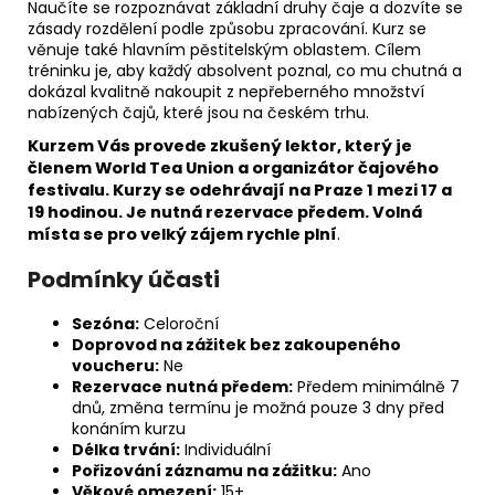
Naučíte se rozpoznávat základní druhy čaje a dozvíte se
zásady rozdělení podle způsobu zpracování. Kurz se
věnuje také hlavním pěstitelským oblastem. Cílem
tréninku je, aby každý absolvent poznal, co mu chutná a
dokázal kvalitně nakoupit z nepřeberného množství
nabízených čajů, které jsou na českém trhu.
Kurzem Vás provede zkušený lektor, který je
členem World Tea Union a organizátor čajového
festivalu. Kurzy se odehrávají na Praze 1 mezi 17 a
19 hodinou. Je nutná rezervace předem. Volná
místa se pro velký zájem rychle plní
.
Podmínky účasti
Sezóna:
Celoroční
Doprovod na zážitek bez zakoupeného
voucheru:
Ne
Rezervace nutná předem:
Předem minimálně 7
dnů, změna termínu je možná pouze 3 dny před
konáním kurzu
Délka trvání:
Individuální
Pořizování záznamu na zážitku:
Ano
Věkové omezení:
15+