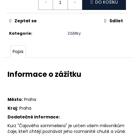
č
DO KOŠÍKU
cena:
u
j
e
Zeptat se
Sdílet
m
e
Kategorie
:
Zážitky
Popis
Informace o zážitku
Město:
Praha
Kraj:
Praha
Dodatečné informace:
Kurz "Čajového sommeliera" je určen všem milovníkům
čaje, kteří chtějí poznávat jeho rozmanité chutě a vůně.