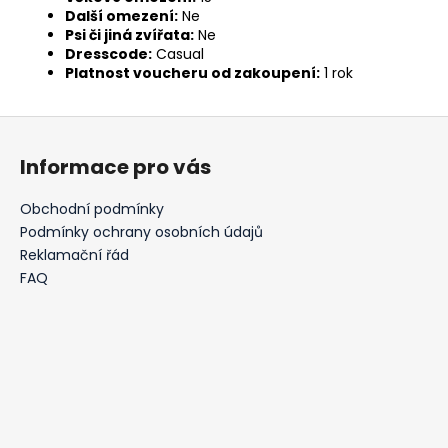
Další omezení:
Ne
Psi či jiná zvířata:
Ne
Dresscode:
Casual
Platnost voucheru od zakoupení:
1 rok
Z
á
Informace pro vás
p
a
Obchodní podmínky
t
Podmínky ochrany osobních údajů
í
Reklamační řád
FAQ