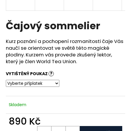
a
j
í
Čajový sommelier
t
?
Kurz poznání a pochopení rozmanitosti čaje
Vás
naučí se orientovat ve světě této magické
plodiny.
Kurzem vás provede zkušený lektor,
který je člen World Tea Union
.
HLEDAT
VYTIŠTĚNÝ POUKAZ
?
D
o
Skladem
p
o
890 Kč
r
u
Měrná