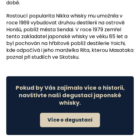
době.
Rostoucí popularita Nikka whisky mu umožnila v
roce 1969 vybudovat druhou destilerii na ostrově
Honšú, poblíž města Sendai. V roce 1979 zemřel
tento zakladatel japonské whisky ve věku 85 let a
byl pochován na hřbitově poblíž destilerie Yoichi,
kde odpočívá i jeho manželka Rita, kterou Masataka
poznal při studiích ve Skotsku.
Pokud by Vás zajímalo více o historii,
navštivte naší degustaci japonské
whisky.
Více o degustaci