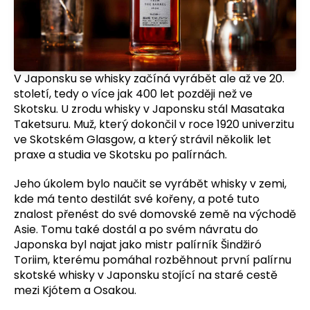
a
j
í
t
V Japonsku se whisky začíná vyrábět ale až ve 20.
?
století, tedy o více jak 400 let později než ve
Skotsku. U zrodu whisky v Japonsku stál Masataka
Taketsuru. Muž, který dokončil v roce 1920 univerzitu
ve Skotském Glasgow, a který strávil několik let
praxe a studia ve Skotsku po palírnách.
HLEDAT
Jeho úkolem bylo naučit se vyrábět whisky v zemi,
kde má tento destilát své kořeny, a poté tuto
znalost přenést do své domovské země na východě
D
Asie. Tomu také dostál a po svém návratu do
o
Japonska byl najat jako mistr palírník Šindžiró
p
Toriim, kterému pomáhal rozběhnout první palírnu
o
skotské whisky v Japonsku stojící na staré cestě
r
mezi Kjótem a Osakou.
u