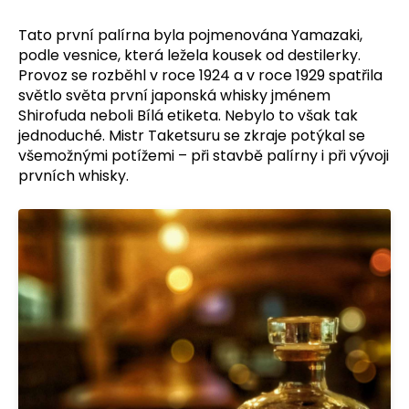
č
u
Tato první palírna byla pojmenována Yamazaki,
j
podle vesnice, která ležela kousek od destilerky.
e
Provoz se rozběhl v roce 1924 a v roce 1929 spatřila
m
světlo světa první japonská whisky jménem
e
Shirofuda neboli Bílá etiketa. Nebylo to však tak
jednoduché. Mistr Taketsuru se zkraje potýkal se
všemožnými potížemi – při stavbě palírny i při vývoji
prvních whisky.