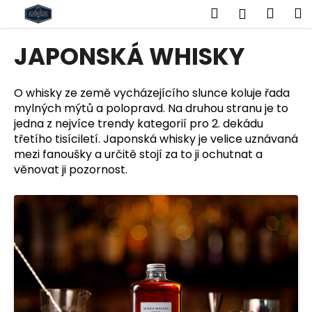
K
Přejít
Hledat
Náku
M
Přihlášen
na
o
obsah
Zpět
Zpět
košík
š
JAPONSKÁ WHISKY
í
C
k
o
O whisky ze země vycházejícího slunce koluje řada
mylných mýtů a polopravd. Na druhou stranu je to
p
jedna z nejvíce trendy kategorií pro 2. dekádu
o
třetího tisíciletí. Japonská whisky je velice uznávaná
t
mezi fanoušky a určitě stojí za to ji ochutnat a
ř
věnovat ji pozornost.
e
b
u
j
e
t
e
n