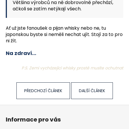
Většina výrobců na ně dobrovolně přechází,
ačkoli se zatím netýkají všech.
Ať už jste fanoušek a pijan whisky nebo ne, tu
japonskou byste si neměli nechat ujít. Stojí za to pro
ni žít.
Na zdraví...
P.S. Zemi vycházející whisky prostě musíte ochutnat
PŘEDCHOZÍ ČLÁNEK
DALŠÍ ČLÁNEK
Z
á
Informace pro vás
p