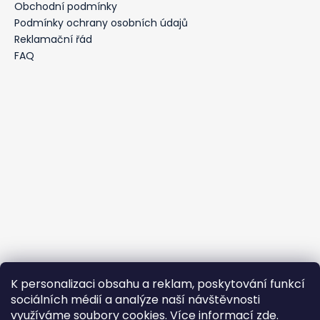
a
Obchodní podmínky
t
Podmínky ochrany osobních údajů
í
Reklamační řád
FAQ
K personalizaci obsahu a reklam, poskytování funkcí
sociálních médií a analýze naší návštěvnosti
využíváme soubory cookies. Více informací
zde
.