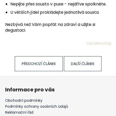
Nepijte přes sousto v puse - nejdříve spolkněte.
U větších jídel prokládejte jednotlivá sousta.
Nezbývá než Vám popřát na zdraví a užijte si
degustaci.
Váš alkoholog
PŘEDCHOZÍ ČLÁNEK
DALŠÍ ČLÁNEK
Z
á
Informace pro vás
p
a
Obchodní podmínky
t
Podmínky ochrany osobních údajů
í
Reklamační řád