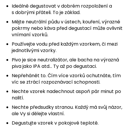
Ideálně degustovat v dobrém rozpoložení a
a
s dobrými přáteli. To je základ.
j
í
Mějte neutrální půdu v ústech, kouření, výrazné
pokrmy nebo káva před degustací může ovlivnit
t
vnímaní vzorků.
?
Používejte vodu před každým vzorkem, či mezi
jednotlivými vzorky.
Pivo je sice neutralizátor, ale bacha na výrazná
piva jako IPA atd... Ty až po degustaci.
HLEDAT
Nepřehánět to. Čím více vzorků ochutnáte, tím
víc se ztrácí rozpoznávací schopnosti.
Nechte vzorek nadechnout aspoň pár minut po
D
nalití.
o
p
Nechte předsudky stranou. Každý má svůj názor,
o
ale Vy si dělejte vlastní.
r
Degustujte vzorek v pokojové teplotě.
u