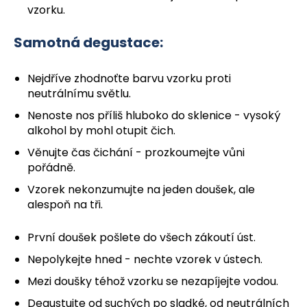
vzorku.
Samotná degustace:
Nejdříve zhodnoťte barvu vzorku proti
neutrálnímu světlu.
Nenoste nos příliš hluboko do sklenice - vysoký
alkohol by mohl otupit čich.
Věnujte čas čichání - prozkoumejte vůni
pořádně.
Vzorek nekonzumujte na jeden doušek, ale
alespoň na tři.
První doušek pošlete do všech zákoutí úst.
Nepolykejte hned - nechte vzorek v ústech.
Mezi doušky téhož vzorku se nezapíjejte vodou.
Degustujte od suchých po sladké, od neutrálních