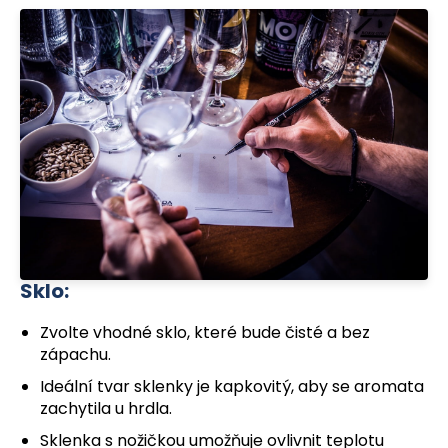
č
u
j
e
m
e
Sklo:
Zvolte vhodné sklo, které bude čisté a bez
zápachu.
Ideální tvar sklenky je kapkovitý, aby se aromata
zachytila u hrdla.
Sklenka s nožičkou umožňuje ovlivnit teplotu