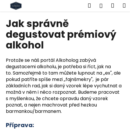
K
Přejít
Hledat
Náku
M
Přihlášen
na
o
obsah
Zpět
Zpět
košík
š
Jak správně
í
C
degustovat prémiový
k
o
alkohol
p
o
Protože se náš portál Alkoholog zabývá
t
degustacemi alkoholu, je potřeba si říct, jak na
ř
to. Samozřejmě to tam můžete lupnout na „ex", ale
e
pokud patříte spíše mezi „fajnšmekry", je pár
b
základních rad, jak si daný vzorek lépe vychutnat a
u
možná v něm i něco rozpoznat. Budeme pracovat
j
s myšlenkou, že chcete opravdu daný vzorek
poznat, a nejen machrovat před hezkou
e
barmankou/barmanem.
t
e
Příprava:
n