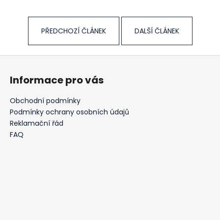
PŘEDCHOZÍ ČLÁNEK
DALŠÍ ČLÁNEK
Z
á
Informace pro vás
p
a
Obchodní podmínky
t
Podmínky ochrany osobních údajů
í
Reklamační řád
FAQ