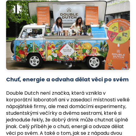
a
j
í
t
?
HLEDAT
Chuť, energie a odvaha dělat věci po svém
Double Dutch není značka, která vznikla v
D
korporátní laboratoři ani v zasedací místnosti velké
o
nápojářské firmy, ale mezi domácími experimenty,
p
studentskými večírky a dvěma sestrami, které si
o
jednoduše řekly, že dobrý drink může chutnat úplně
r
jinak. Celý příběh je o chuti, energii a odvaze dělat
u
věci po svém. A také o tom, jak se z nápadu dvou