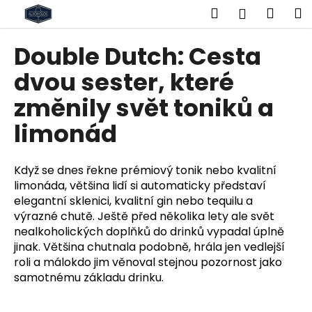
K
Přejít
Hledat
Náku
M
Přihlášen
na
o
obsah
Zpět
Zpět
košík
š
Double Dutch: Cesta
í
C
dvou sester, které
k
o
změnily svět toniků a
p
limonád
o
t
ř
Když se dnes řekne prémiový tonik nebo kvalitní
e
limonáda, většina lidí si automaticky představí
b
elegantní sklenici, kvalitní gin nebo tequilu a
výrazné chutě. Ještě před několika lety ale svět
u
nealkoholických doplňků do drinků vypadal úplně
j
jinak. Většina chutnala podobně, hrála jen vedlejší
e
roli a málokdo jim věnoval stejnou pozornost jako
t
samotnému základu drinku.
e
n