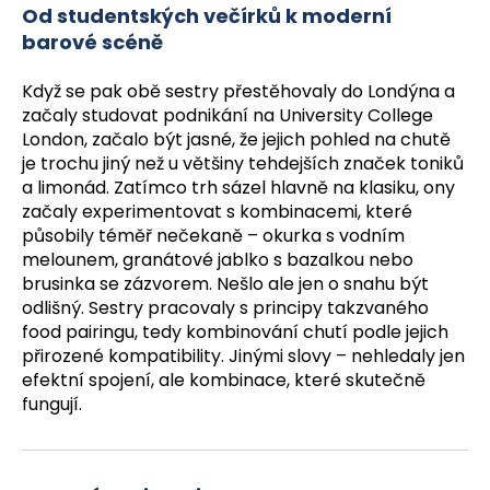
Od studentských večírků k moderní
barové scéně
Když se pak obě sestry přestěhovaly do Londýna a
začaly studovat podnikání na University College
London, začalo být jasné, že jejich pohled na chutě
je trochu jiný než u většiny tehdejších značek toniků
a limonád. Zatímco trh sázel hlavně na klasiku, ony
začaly experimentovat s kombinacemi, které
působily téměř nečekaně – okurka s vodním
melounem, granátové jablko s bazalkou nebo
brusinka se zázvorem. Nešlo ale jen o snahu být
odlišný. Sestry pracovaly s principy takzvaného
food pairingu, tedy kombinování chutí podle jejich
přirozené kompatibility. Jinými slovy – nehledaly jen
efektní spojení, ale kombinace, které skutečně
fungují.