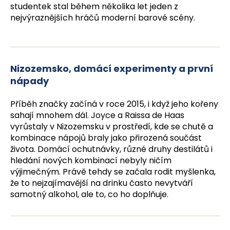
č
studentek stal během několika let jeden z
u
nejvýraznějších hráčů moderní barové scény.
j
e
m
e
Nizozemsko, domácí experimenty a první
nápady
Příběh značky začíná v roce 2015, i když jeho kořeny
sahají mnohem dál. Joyce a Raissa de Haas
vyrůstaly v Nizozemsku v prostředí, kde se chutě a
kombinace nápojů braly jako přirozená součást
života. Domácí ochutnávky, různé druhy destilátů i
hledání nových kombinací nebyly ničím
výjimečným. Právě tehdy se začala rodit myšlenka,
že to nejzajímavější na drinku často nevytváří
samotný alkohol, ale to, co ho doplňuje.