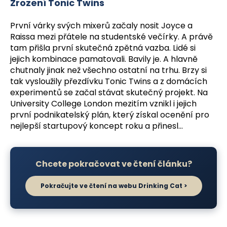
Zrození Tonic Twins
První várky svých mixerů začaly nosit Joyce a
Raissa mezi přátele na studentské večírky. A právě
tam přišla první skutečná zpětná vazba. Lidé si
jejich kombinace pamatovali. Bavily je. A hlavně
chutnaly jinak než všechno ostatní na trhu. Brzy si
tak vysloužily přezdívku Tonic Twins a z domácích
experimentů se začal stávat skutečný projekt. Na
University College London mezitím vznikl i jejich
první podnikatelský plán, který získal ocenění pro
nejlepší startupový koncept roku a přinesl...
Chcete pokračovat ve čtení článku?
Pokračujte ve čtení na webu Drinking Cat >