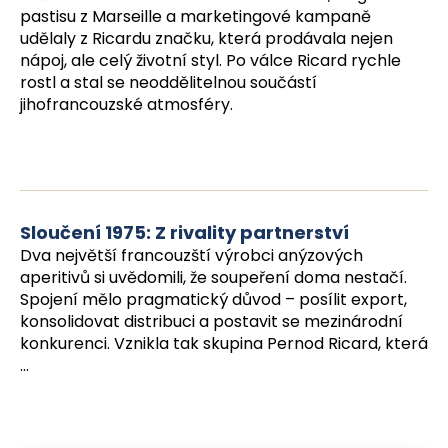
č
pastisu z Marseille a marketingové kampaně
u
udělaly z Ricardu značku, která prodávala nejen
j
nápoj, ale celý životní styl. Po válce Ricard rychle
e
rostl a stal se neoddělitelnou součástí
m
jihofrancouzské atmosféry.
e
Sloučení 1975: Z rivality partnerství
Dva největší francouzští výrobci anýzových
aperitivů si uvědomili, že soupeření doma nestačí.
Spojení mělo pragmatický důvod – posílit export,
konsolidovat distribuci a postavit se mezinárodní
konkurenci. Vznikla tak skupina Pernod Ricard, která
...