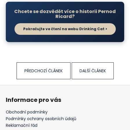
Chcete se dozvědět více o historii Pernod
Ricard?
Pokračujte ve čtení na webu Drinking Cat >
PŘEDCHOZÍ ČLÁNEK
DALŠÍ ČLÁNEK
Z
á
Informace pro vás
p
a
Obchodní podmínky
t
Podmínky ochrany osobních údajů
í
Reklamační řád