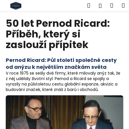
K
Přejít
Hledat
Náku
M
Přihlášen
na
o
obsah
Zpět
Zpět
košík
š
50 let Pernod Ricard:
í
C
Příběh, který si
k
o
zaslouží přípitek
p
o
Pernod Ricard: Půl století společné cesty
t
od anýzu k největším značkám světa
ř
V roce 1975 se sešly dvě firmy, které milovaly anýz tak, že
e
z něj udělaly životní styl. Pernod a Ricard se spojily a
b
vyrazily na půlstoletou cestu globální expanze, akvizic a
budování značek, které znáš z barů i obchodů.
u
j
e
t
e
n