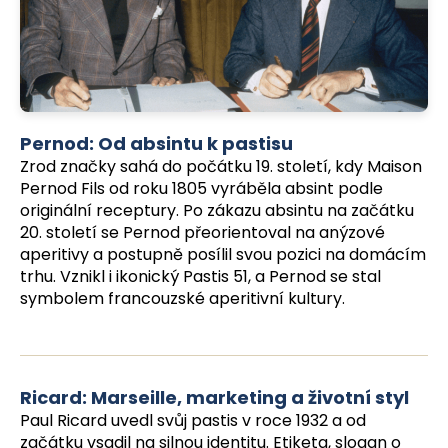
a
j
í
t
?
Pernod: Od absintu k pastisu
Zrod značky sahá do počátku 19. století, kdy Maison
Pernod Fils od roku 1805 vyráběla absint podle
originální receptury. Po zákazu absintu na začátku
20. století se Pernod přeorientoval na anýzové
HLEDAT
aperitivy a postupně posílil svou pozici na domácím
trhu. Vznikl i ikonický Pastis 51, a Pernod se stal
symbolem francouzské aperitivní kultury.
D
o
p
o
Ricard: Marseille, marketing a životní styl
r
Paul Ricard uvedl svůj pastis v roce 1932 a od
u
začátku vsadil na silnou identitu. Etiketa, slogan o